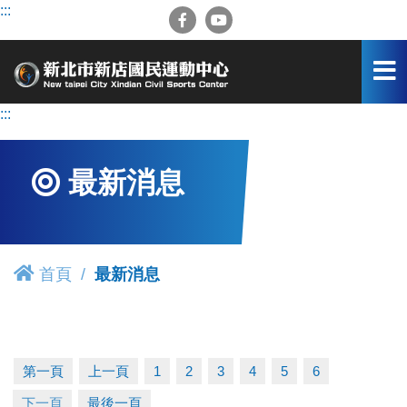
跳
:::
到
主
要
內
容
:::
區
最新消息
首頁
最新消息
第一頁
上一頁
1
2
3
4
5
6
下一頁
最後一頁