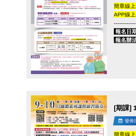
簡章線上
APP線
------------
報名日
報名辦
2.
3
提醒您
點圖片展開大圖
2.如
------------
樂齡運
[期課]
適用身分
課程資訊
發佈日期
簡章線上