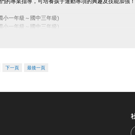
們的專業指導，可培養孩子運動專項的興趣及技能加強
式
名
- 新北市新店國民運動中心一、三樓櫃台
國小一年級～國中三年級)
名
-
長佳智慧運動中心APP
(
IOS系統
/
Android系統
)
(國小一年級～國中三年級)
系統或版本等原因，如發生無法使用APP之情形，
幼兒3~6歲、兒童7~12歲)
用
APP網頁版
https://changjia.sporetrofit.com/
程限國中、國小在學學生報名，適合基礎入門或初階程
作方式同APP；
如有相關問題，歡迎洽詢櫃檯人員。
泳課程時間外，如學員需下水使用泳池設備，請陪同者
中心期課之學員，即表示同意接受並遵守課程報名辦法及 
下一頁
最後一頁
惠
報名
期限為
115/5/20(三) 11:00 ~ 115/5/31(日) 22:00
APP報名
，並享有
88折優惠
。
6/1(一)起，報名營隊均
知
期間
營隊各梯次不接受插班，
報名截止日為每一梯上課前三天
方式