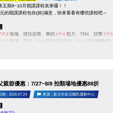
度第五期9~10月期課課程表來囉！！
元的期課課程包你(妳)滿意
，快來看看有哪些課程吧～
--------------------------------------------------------------------------
務課程
(須本人出示相關證明)
中心現場報名
章
擇一
：
1.
持有本市低收入戶證明者。
/
P.3
瑜珈、彼拉提斯、舞蹈
/
P.4
肌力、TRX
、
技擊
/
P.5
身心障礙者及其監護人，或必要陪伴者一人。
/
P.8
籃球、羽球 /
P.9
課程報名須知
/
P.10
游泳家教班
3.
年滿55歲以上長者
。
詢專線 :
(02)6637-1800
#300
課務組、
#302
體適能組、
：
採每日登記報名
，且每人每天限報名1堂課(1小時)；
提醒
期課課程為兩個月一期，無法單堂報名喔！
限年滿18歲以上，
請本人持有照片之相關證件，至本中
：
班續報資格
15-4期原班課程
，並
完成5堂課程
之學員。
 父親節優惠：7/27~8/8 拍類場地優惠88折
智慧運動中心APP
報課名單為主
，
報課紀錄
可至APP的
會
 : 2026.07.24
來源 : 新北市新店國民運動中心
名期限及優惠
--------------------------------------------------------------------------
班續報期間
8/10(一) 上午11:00起 ~ 8/16(日) 止
，
僅開放
項
間
。
到場登記制 (本人需攜帶身分證件)；如因個人因素缺
~8/8(六)