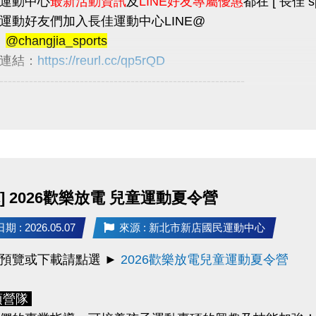
運動中心
最新活動資訊
及
LINE好友專屬優惠
都在 [ 長佳 spo
名期間
運動好友們加入長佳運動中心LINE@
：
8/22(六) 上午 7:00 起至8/27(四) 止。
：
@changjia_sports
：
8/28(五)
確認並
通知未開班的課程學員
；
連結：
https://reurl.cc/qp5rQD
已開班但未滿班
之課程，則持續開放至
第四堂上課前
----------------------------------------------------------
好友限定優惠
/活動
/30前加入LINE好友，即可獲得
首發禮200元優惠券
！
日期：
9/25(五)～9/28(一)
教師節連假、
10/9(五)～10/11(日
使用期限至115/9/30止，逾期即失效。
用於長佳所屬運動中心期課及家教課單筆消費折抵（體驗課程不適用），須
眾多加利用
長佳智慧運動中心APP
，可線上
預約場地
和
報名
及家教班的運動好友們，千萬別錯過喔～～～
詢
體適能中心
及
游泳池
的
即時人流
，因安全和品質考量，
] 2026歡樂放電 兒童運動夏令營
入長佳運動中心 LINE 官方帳號：
@changjia_sports
1日將發放LINE@好友
壽星生日禮100元優惠券
！
 : 2026.05.07
來源 : 新北市新店國民運動中心
中心最新活動資訊及LINE好友專屬優惠都在
長佳 sports
生日當月使用，逾期即失效。
1前
加入LINE好友
即可獲得
首發禮200元優惠券
！
(使用期限
預覽或下載請點選 ►
2026歡樂放電兒童運動夏令營
用於長佳所屬運動中心期課及家教課單筆消費折抵（體驗課程不適用），或
1日
將發放
壽星生日禮100元優惠券
！
(限本人生日當月使用，
券之使用方式及相關規定，本公司保有最終解釋權。
項營隊
券之使用方式及相關規定，本公司保有最終解釋權。