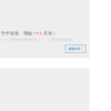
------------------------------
空中瑜珈
、
飛輪
/
P.6
長者
/
/
P.11
體適能家教班
/
P.12
球類家教班
#305
球館組、
#111
泳池組 或
#9
總機
展開內容
心
三樓櫃檯
排隊登記報名
，額滿為止。
員中心
>
消費紀錄
>
已付款
查詢。
------------------------------
APP線上
報名，且
享95折優惠
，
優惠課程
無
席，則視同放棄不另外補課，且不開放遞補名