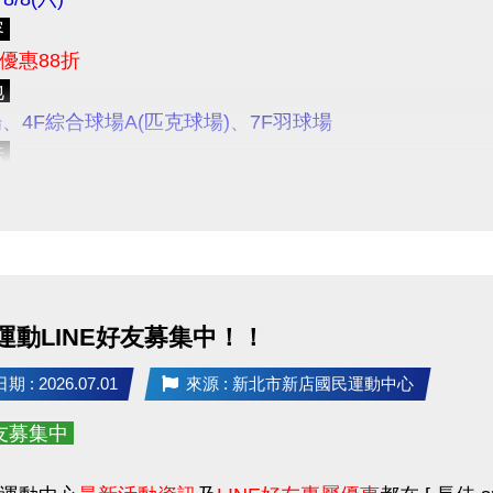
免影響舊生保留名額之權益，請學員們儘早報名喔！
容
地或桌號後，請勿自行更換。
優惠88折
報名期間
8/10(一) 上午11:00起
，
僅開放
APP線上
報名
N
額有限，恕不加開班次與增加人數；每二個月為一期，
地
大家成為舊生，舊生可保障下一期原班續報名額，並享有
日停課及寒暑假時段另行公告。
場、4F綜合球場A(匹克球場)、7F羽球場
將依實際報名情形、課程規劃、場地空間、環境條件及
法
線上報名期間
程品質、上課安全及學習成效。
僅開放現場臨租今、明兩天之拍類球場
，歡迎至
3F櫃台
)
上午11:00起
採課程分流報名
民眾權益受損，若報名後無故不到課達三次(含)，將取消
項
上報名期限
至第一堂課前1小時止
作人員查詢未報名者擅自上課，將收取單次課程費用/場
各場地使用規範
不得與其他優惠活動合併使用
報課權益 8/17 ~ 8/21 採課程分流報名
11:00起開放報名：
游泳
運動LINE好友募集中！！
7/27(一)的拍類場地，於前一天7/26(日)就可以來3F櫃
11:00起開放報名：
籃球、羽球
 : 2026.07.01
來源 : 新北市新店國民運動中心
11:00起開放報名：
肌力
有未盡事宜，本中心保有修正、補充及解釋本活動內容
11:00起開放報名：
有氧、舞蹈、飛輪
題歡迎來電洽詢(02)6637-1800 分機305、302
好友募集中
11:00起開放報名：
空瑜、瑜珈、彼拉提斯、TRX、長者