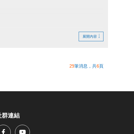
！
展開內容
度的學童報名。
依規定陪同下水。
P.9 課程報名須知等相關規範。
29
筆消息，共
6
頁
以原價計算。
社群連結
為止
。