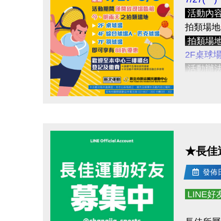
>>為避
額。
活動內
★登記場
拍類場地
新課程
★開班名
拍類場
>>歡迎
★國定假
2F桌球
★本中心
活動辦
APP 
以維護課
活動期間
8/17 (一
★為避免
注意事
APP線
點圖片展開大圖
★若經工
＊請遵守
＊本活動
為保障學員
8/17(一)
★長佳
提醒您
8/18(二)
發佈日期
8/19(三)
本活動如
8/20(四)
如有相關問
LINE
8/21(五)