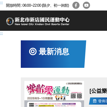
跳
:::
開放時間 : 06:00~22:00 (除夕、初一休館)
到
主
要
內
容
:::
區
最新消息
[公益樂
發佈日期