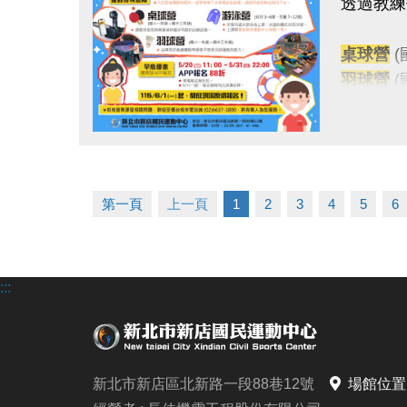
透過教練
報名方
*
現場報
桌球營
(
*
線上報
羽球營
*
因手機
游泳營
(
歡迎使
★球類課
畫面及操
點圖片展開大圖
★凡於游
凡報名本
第一頁
上一頁
1
2
3
4
5
6
早鳥優
◆
早鳥
僅開放
:::
報名須
1. 報名
◆ 所有
新北市新店區北新路一段88巷12號
場館位置
2. 報名