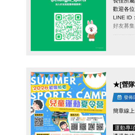
長佳所屬
現場報
歡迎各位
第一階段
LINE ID
第二階段
好友募集
------------
LINE
近期公告
1. 於9
* 停課
點圖片展開大圖
> 優惠券的
連假。
> 本券適
* 請民
想報名期課
以及查
★[營隊
* 歡迎加
2. 每月
發佈日期
長佳運動
> 限本人
► 於7/
簡章線上
> 本券適
►
每月
* 優惠
運動專
* 優惠