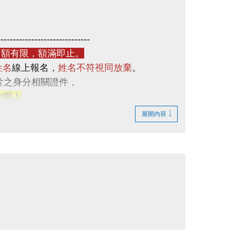
------------------------------
額有限，額滿即止。
姓名
線上報名，
姓名不符視同放棄
。
片之身分相關證件，
功喔！
展開內容
卡之民眾，均已建立中心會員帳號。
一門課程，並刪除其他課程的報名資格。
------------------------------
統下架）
民長者