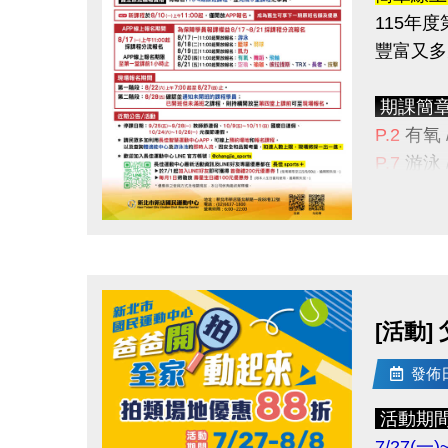
115年
豐富又多
------------
公益服
期課簡
適用身分
P.2
有氧 
2. 
P.7
游泳
★課程諮
報名辦法
貼心小
點圖片展開大圖
課程資訊
舊生原
有報名
1
[活動]
>
依
長佳
發佈日期
期課報
------------
舊生原
注意事
活動期
續報優惠
★限本人
7/27(一)