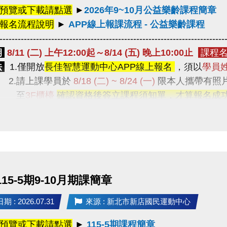
預覽或下載請點選
►
2026年9~10月公益樂齡課程簡章
上報名流程說明
►
APP線上報課流程 - 公益樂齡課程
--------------------------------------------------------------------------
期
8/11 (二) 上午12:00起～8/14 (五) 晚上10:00止
課程名
法
1.僅開放
長佳智慧運動中心APP線上報名
，須以
學員
請上課學員於
8/18 (二) ~ 8/24 (一)
限本人攜帶有照
至
3F櫃檯
確認資格後簽立課程須知單，才算報名成
.
每人限報一門課程
(公益桌球除外)，
額滿為止。
1.曾經報名過
中心期課及公益樂齡的舊生，或已綁定敬老
有學員報名超過一門課程，中心將依報名時間僅保留第
--------------------------------------------------------------------------
動課程
(每週二)
APP線上報名
（課程額滿後即自APP系
 115-5期9-10月期課簡章
擇一
：
1.年滿60歲以上長者 或 2.年滿55歲以上之原住
：
 : 2026.07.31
來源 : 新北市新店國民運動中心
預覽或下載請點選
►
115-5期課程簡章