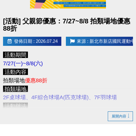
止
，
僅開放
APP線上
報名，且
享95折優惠
，
優惠課程
注意事項
無續報優惠。
★限本人到場登記制 (本人需攜帶身分證件)；如因個
點圖片展開大圖
[活動] 父親節優惠：7/27~8/8 拍類場地優惠
>>為避免影響舊生保留名額之權益，請學員們儘早報
人因素缺席，則視同放棄不另外補課，且不開放遞補
88折
名喔！
名額。
★登記場地或桌號後，請勿自行更換。
發佈日期 : 2026.07.24
來源 : 新北市新店國民運動中
新課程報名期間
8/10(一) 上午11:00起
，
僅開放
APP
★開班名額有限，恕不加開班次與增加人數；每二個
線上
報名
NEW新課程
。
活動期間
月為一期，需重新登記報名。
>>歡迎大家成為舊生，舊生可保障下一期原班續報名
7/27(一)~8/8(六)
★國定假日停課及寒暑假時段另行公告。
額，並享有原班續報優惠。
活動內容
★本中心將依實際報名情形、課程規劃、場地空間、
拍類場地
優惠88折
環境條件及整體營運需求等因素，評估並調整各班人
APP 線上報名期間
拍類場地
數，以維護課程品質、上課安全及學習成效。
8/17 (一)
上午11:00起
採課程分流報名
2F桌球場、4F綜合球場A(匹克球場)、7F羽球場
★為避免民眾權益受損，若報名後無故不到課達三次
APP線上報名期限
至第一堂課前1小時止
活動辦法
(含)，將取消下次報名資格。
活動期間
僅開放現場臨租今、明兩天之拍類球場
，歡
★若經工作人員查詢未報名者擅自上課，將收取單次
展開內容
為保障學員報課權益 8/17 ~ 8/21 採課程分流報名
迎至
3F櫃台
登記及繳費。
課程費用/場地費之原價2倍。
8/17(一)
11:00起開放報名：
游泳
注意事項