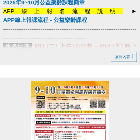
2026年9~10月公益樂齡課程簡章
APP線上報名流程說明
►
APP線上報課流程 - 公益樂齡課程
-----------------------------------------------------------------------
---------------------------------------------
報名日期
8/11 (二) 上午12:00起～8/14 (五) 晚上
10:00止
課程名額有限，額滿即止。
展開內容
報名辦法
1.僅開放
長佳智慧運動中心APP線上報名
，須以
學員姓名
線上報名，
姓名不符視同放棄
。
2.請上課學員於
8/18 (二) ~ 8/24 (一)
限本
人攜帶有照片之身分相關證件，
至
3F櫃檯
確認資格後簽立課程須知單，
才算報名成功喔！
3.
每人限報一門課程
(公益桌球除外)，
額滿
為止。
提醒您
1.曾經報名過
中心期課及公益樂齡的舊生，