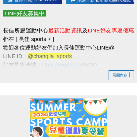
* 請民眾多加利用
長佳智慧運動中心APP
，可線上
預約
場地
和
報名課程
，
LINE好友募集中
以及查詢
體適能中心
及
游泳池
的
即時人流
，因安全
和品質考量，
如達人數上限，現場將採一出一進。
長佳所屬運動中心
最新活動資訊
及
LINE好友專屬優惠
* 歡迎加入長佳運動中心 LINE 官方帳號：
都在 [ 長佳 sports + ]
@changjia_sports
歡迎各位運動好友們加入長佳運動中心LINE@
長佳運動中心最新活動資訊及LINE好友專屬優惠都在
LINE ID：
@changjia_sports
長佳 sports +
好友募集連結：
https://reurl.cc/qp5rQD
► 於7/1前
加入LINE好友
即可獲得
首發禮200元優惠
----------------------------------------------------------------------
展開內容
券
！
LINE好友限定優惠
(使用期限至115/9/30止，逾期即失效。)
►
每月1日
將發放
壽星生日禮100元優惠券
！
1. 於9/30前加入LINE好友，即可獲得
首發禮200元優
(限本人
惠券
！
生日當月使用，逾期即失效。)
* 優惠券之使用方式及相關規定，本公司保有最終
> 優惠券的使用期限至115/9/30止，逾期即失效。
解釋權。
> 本券適用於長佳所屬運動中心期課及家教課單筆消費折抵（體驗課
程不適用），須現場報名繳費使用。
報名方式
想報名期課及家教班的運動好友們，千萬別錯過喔～～～