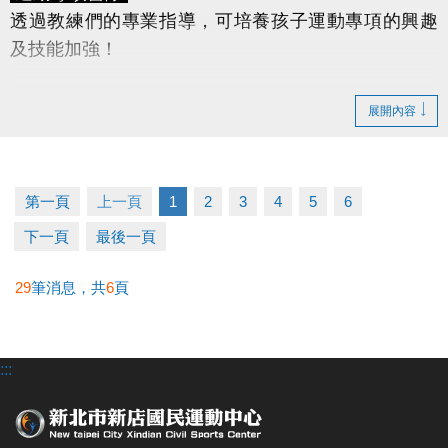
透過教練們的專業指導，可培養孩子運動專項的興趣
及技能加強！
桌球營
(國小一年級～國中三年級)
展開內容
羽球營
(國小一年級～國中三年級)
游泳營
(幼兒3~6歲、兒童7~12歲)
★球類課程限國中、國小在學學生報名，適合基礎入
第一頁
上一頁
1
2
3
4
5
6
門或初階程度的學童報名。
下一頁
最後一頁
★凡於游泳課程時間外，如學員需下水使用泳池設
備，請陪同者依規定陪同下水。
29
筆消息，共
6
頁
早鳥優惠
◆
早鳥報名
期限為
115/5/20(三) 11:00 ~ 115/5/31(日)
:::
22:00
僅開放APP報名
，並享有
88折優惠
。
6/1(一)起，報
名營隊均以原價計算。