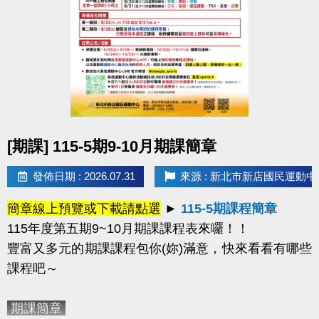
或已綁定敬老卡之民眾，均已建立中心會員帳號。
2.如有學員報名超過一門課程，中心將依報名
時間僅保留第一門課程，並刪除其他課程的報名資
格。
-----------------------------------------------------------------------
---------------------------------------------
樂齡運動課程
(每週二)
APP線上報名
（課程額滿後
點圖片展開大圖
[期課] 115-5期9-10月期課簡章
即自APP系統下架）
適用身分
擇一
：
1.年滿60歲以上長者 或 2.年滿55歲
發佈日期 : 2026.07.31
來源 : 新北市新店國民運動中
以上之原住民長者
課程資訊：
簡章線上預覽或下載請點選
►
115-5期課程簡章
115年度第五期9~10月期課課程表來囉！！
豐富又多元的期課課程包你(妳)滿意
，快來看看有哪些
課程吧～
-----------------------------------------------------------------------
期課簡章
---------------------------------------------