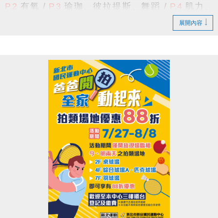
P.2
有氧 /
P.3
瑜珈、彼拉提斯、舞蹈
/
P.4
肌力、
公益服務課程
(須本人出示相關證明)
中心現場報名
TRX
、
技擊
/
P.5
空中瑜珈
、
飛輪
/
P.6
長者
/
適用身分
擇一
：
1.
持有本市低收入戶證明者。
展開內容
P.7
游泳
/
P.8
籃球、羽球 /
P.9
課程報名須知
/
P.10
2. 身心障礙者及其監護人，或必要陪伴
游泳家教班
/
P.11
體適能家教班
/
P.12
球類家教班
者一人。
★課程諮詢專線 :
(02)6637-1800
#300
課務組、
#302
3.
年滿55歲以上長者
。
體適能組、
#305
球館組、
#111
泳池組 或
#9
總機
報名辦法：
採每日登記報名
，且每人每天限報名1堂課
貼心小提醒
期課課程為兩個月一期，無法單堂報名
(1小時)；
喔！
限年滿18歲以上，
請本人持有照片之相關
證件，至本中心
三樓櫃檯
排隊登記報名
，額滿為止。
舊生原班續報資格
課程資訊：
有報名
115-4期原班課程
，並
完成5堂課程
之學員。
>
依
長佳智慧運動中心APP
報課名單為主
，
報課紀錄
可至APP的
會員中心
>
消費紀錄
>
已付款
查詢。
期課報名期限及優惠
-----------------------------------------------------------------------
舊生原班續報期間
8/10(一) 上午11:00起 ~ 8/16(日)
---------------------------------------------