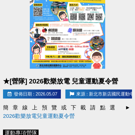
*
現場報名
- 新北市新店國民運動中心一、三樓櫃台
*
線上報名
-
長佳智慧運動中心APP
(
IOS系統
/
2. 每月1日將發放LINE@好友
壽星生日禮100元優惠
Android系統
)
券
！
*
因手機系統或版本等原因，如發生無法使用APP之情
> 限本人生日當月使用，逾期即失效。
形，
> 本券適用於長佳所屬運動中心期課及家教課單筆消費折抵（體驗課
歡迎使用
APP網頁版
程不適用），或免費使用游泳池1次及體適能中心2小時。
https://changjia.sporetrofit.com/
畫面及操作方式同APP；
如有相關問題，歡迎洽詢
* 優惠券之使用方式及相關規定，本公司保有最終解釋
櫃檯人員。
權。
點圖片展開大圖
凡報名本中心期課之學員，即表示同意接受並遵守課
★[營隊] 2026歡樂放電 兒童運動夏令營
程報名辦法及 P.9 課程報名須知等相關規範。
發佈日期 : 2026.05.07
來源 : 新北市新店國民運動中
簡章線上預覽或下載請點選 ►
2026歡樂放電兒童運動夏令營
運動專項營隊