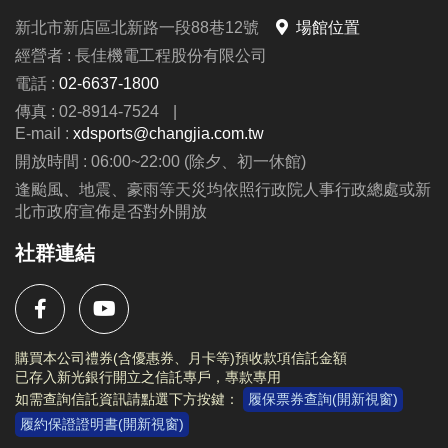
新北市新店區北新路一段88巷12號
場館位置
報名須知
經營者 : 長佳機電工程股份有限公司
1. 報名期間
電話 :
02-6637-1800
◆ 所有營隊各梯次不接受插班，
報名截止日為每一梯
傳真 : 02-8914-7524
|
上課前三天為止
。
E-mail :
xdsports@changjia.com.tw
2. 報名方式
開放時間 : 06:00~22:00 (除夕、初一休館)
◆
115/5/20 (三) 起，
開放
線上報名
：
長佳智慧運動中
逢颱風、地震、豪雨等天災均依照行政院人事行政總處或新
北市政府宣佈是否對外開放
心APP
，請點選 ”場館課程 →
營隊
”。
★請家長幫學童創建獨立帳號，註冊說明請參考簡
社群連結
章。
◆
115/6/1(一) 起，
開放
現場報名
：
新店市新店國民運
動中心 1F、3F櫃台
購買本公司禮券(含優惠券、月卡等)預收款項信託金額
已存入新光銀行開立之信託專戶，專款專用
3. 退費/停課
如需查詢信託資訊請點選下方按鍵：
履保票券查詢(開新視窗)
◆ 本課程須事先安排教練師資及上課教材，
如遇學校
履約保證證明書(開新視窗)
返校日或其他行程需請假，皆為私人因素請假，恕不