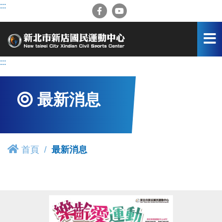
跳
:::
到
主
要
內
容
:::
區
最新消息
首頁
最新消息