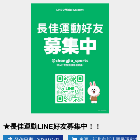
8/18(二)
11:00起開放報名：
籃球、羽球
＊請遵守各場地使用規範
8/19(三)
11:00起開放報名：
肌力
＊本活動不得與其他優惠活動合併使用
8/20(四)
11:00起開放報名：
有氧、舞蹈、飛輪
8/21(五)
11:00起開放報名：
空瑜、瑜珈、彼拉提斯、
提醒您
7/27(一)的拍類場地，於前一天7/26(日)就可
TRX、長者、技擊
以來3F櫃台預約享88折優惠囉！
現場報名期間
本活動如有未盡事宜，本中心保有修正、補充及解釋
第一階段：
8/22(六) 上午 7:00 起至8/27(四) 止。
本活動內容之權利。
第二階段：
8/28(五)
確認並
通知未開班的課程學員
；
如有相關問題歡迎來電洽詢(02)6637-1800 分機305、
已開班但未滿班
之課程，則持續開放至
第
302
四堂上課前
可至
現場報名
。
近期公告/活動
* 停課日期：
9/25(五)～9/28(一)
教師節連假、
10/9(五)
點圖片展開大圖
★長佳運動LINE好友募集中！！
～10/11(日)
國慶日連假、
10/24(六)～10/26(一)
光復
節連假。
發佈日期 : 2026.07.01
來源 : 新北市新店國民運動中