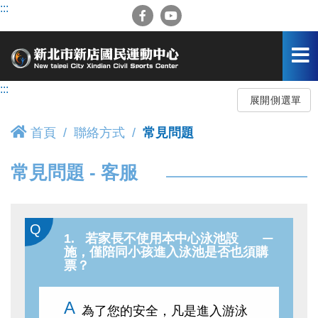
跳
:::
到
主
要
內
容
:::
區
展開側選單
首頁
聯絡方式
常見問題
常見問題 - 客服
1. 若家長不使用本中心泳池設
施，僅陪同小孩進入泳池是否也須購
票？
為了您的安全，凡是進入游泳